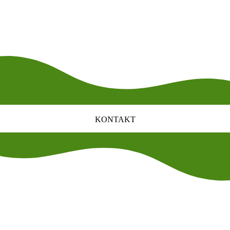
K
O
N
T
A
K
T