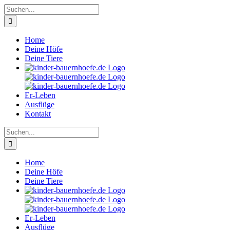
Zum
Suche
Inhalt
nach:
springen
Home
Deine Höfe
Deine Tiere
Er-Leben
Ausflüge
Kontakt
Suche
nach:
Home
Deine Höfe
Deine Tiere
Er-Leben
Ausflüge