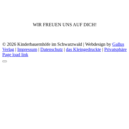
W
I
R
F
R
E
U
E
N
U
N
S
A
U
F
D
I
C
H
!
©
2026 Kinderbauernhöfe im Schwarzwald | Webdesign by
Gallus
Verlag
|
Impressum
|
Datenschutz
|
das Kleingedruckte
|
Privatsphäre
Facebook
Instagram
Tiktok
Page load link