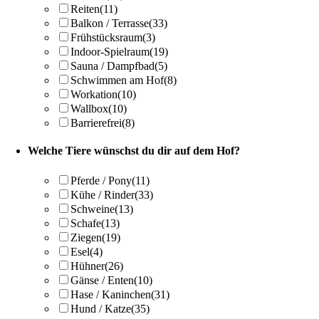
Reiten
(11)
Balkon / Terrasse
(33)
Frühstücksraum
(3)
Indoor-Spielraum
(19)
Sauna / Dampfbad
(5)
Schwimmen am Hof
(8)
Workation
(10)
Wallbox
(10)
Barrierefrei
(8)
Welche Tiere wünschst du dir auf dem Hof?
Pferde / Pony
(11)
Kühe / Rinder
(33)
Schweine
(13)
Schafe
(13)
Ziegen
(19)
Esel
(4)
Hühner
(26)
Gänse / Enten
(10)
Hase / Kaninchen
(31)
Hund / Katze
(35)