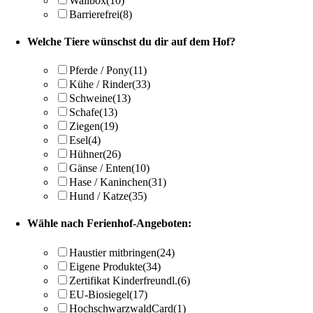
Wallbox
(10)
Barrierefrei
(8)
Welche Tiere wünschst du dir auf dem Hof?
Pferde / Pony
(11)
Kühe / Rinder
(33)
Schweine
(13)
Schafe
(13)
Ziegen
(19)
Esel
(4)
Hühner
(26)
Gänse / Enten
(10)
Hase / Kaninchen
(31)
Hund / Katze
(35)
Wähle nach Ferienhof-Angeboten:
Haustier mitbringen
(24)
Eigene Produkte
(34)
Zertifikat Kinderfreundl.
(6)
EU-Biosiegel
(17)
HochschwarzwaldCard
(1)