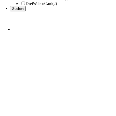
DreiWeltenCard
(2)
Nach
oben