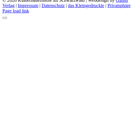
©
2026 Kinderbauernhöfe im Schwarzwald | Webdesign by
Gallus
Verlag
|
Impressum
|
Datenschutz
|
das Kleingedruckte
|
Privatsphäre
Facebook
Instagram
Tiktok
Page load link