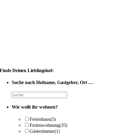
Finde Deinen Lieblingshof:
Suche nach Hofname, Gastgeber, Ort …
Suchfeld
Hofname
Wie wollt ihr wohnen?
Ferienhaus
(5)
Ferienwohnung
(35)
Gästezimmer
(1)