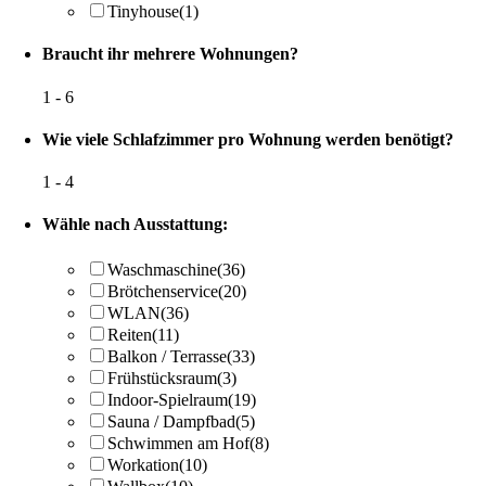
Tinyhouse
(1)
Braucht ihr mehrere Wohnungen?
1
-
6
Wie viele Schlafzimmer pro Wohnung werden benötigt?
1
-
4
Wähle nach Ausstattung:
Waschmaschine
(36)
Brötchenservice
(20)
WLAN
(36)
Reiten
(11)
Balkon / Terrasse
(33)
Frühstücksraum
(3)
Indoor-Spielraum
(19)
Sauna / Dampfbad
(5)
Schwimmen am Hof
(8)
Workation
(10)