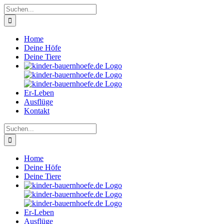
Zum
Suche
Inhalt
nach:
springen
Home
Deine Höfe
Deine Tiere
Er-Leben
Ausflüge
Kontakt
Suche
nach:
Home
Deine Höfe
Deine Tiere
Er-Leben
Ausflüge