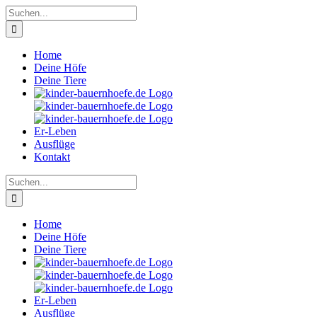
Zum
Suche
Inhalt
nach:
springen
Home
Deine Höfe
Deine Tiere
Er-Leben
Ausflüge
Kontakt
Suche
nach:
Home
Deine Höfe
Deine Tiere
Er-Leben
Ausflüge